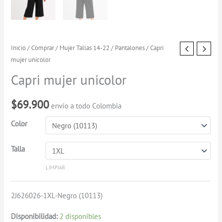
Capri
Inicio
/
Comprar
/
Mujer Tallas 14-22
/
Pantalones
/ Capri
mujer unicolor
mujer
unicolor
Capri mujer unicolor
cantidad
$
69.900
envío a todo Colombia
Color
Talla
LIMPIAR
2J626026-1XL-Negro (10113)
Disponibilidad:
2 disponibles