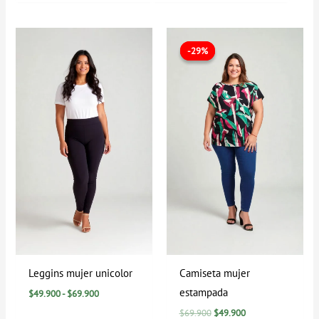
Rango
El
El
de
precio
precio
-29%
-29%
precios:
original
actual
desde
era:
es:
$49.900
$69.900.
$49.900.
hasta
$69.900
Leggins mujer unicolor
Camiseta mujer
estampada
$
49.900
-
$
69.900
$
69.900
$
49.900