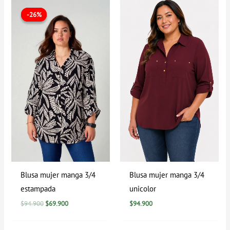
El
El
precio
precio
-26%
-26%
original
actual
era:
es:
$94.900.
$69.900.
Blusa mujer manga 3/4
Blusa mujer manga 3/4
estampada
unicolor
$
94.900
$
69.900
$
94.900