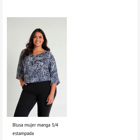
Rango
de
precios:
desde
$59.900
hasta
$79.900
Blusa mujer manga 3/4
estampada