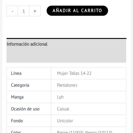
-
+
AÑADIR AL CARRITO
Información adicional
Valoraciones (0)
Linea
Mujer Tallas 14-22
Categoría
Pantalones
Manga
Lyh
Ocasión de uso
Casual
Fondo
Unicolor
Color
Beige (11003), Negro (10113)