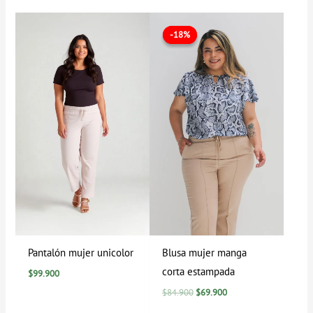
El
El
precio
precio
-18%
-18%
original
actual
era:
es:
$84.900.
$69.900.
Pantalón mujer unicolor
Blusa mujer manga
corta estampada
$
99.900
$
84.900
$
69.900