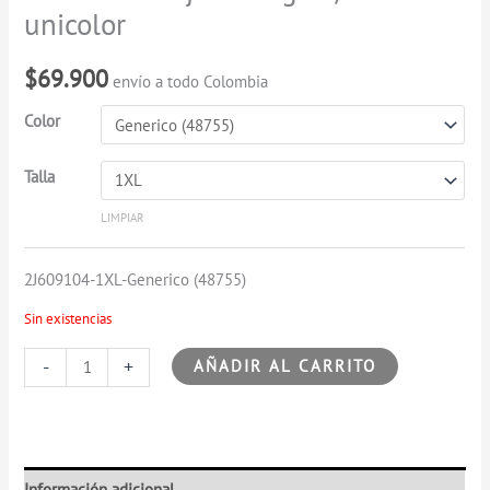
3/4
unicolor
unicolor
cantidad
$
69.900
envío a todo Colombia
Color
Talla
LIMPIAR
2J609104-1XL-Generico (48755)
Sin existencias
-
+
AÑADIR AL CARRITO
Información adicional