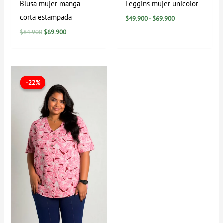
Blusa mujer manga
Leggins mujer unicolor
corta estampada
$
49.900
-
$
69.900
$
84.900
$
69.900
El
El
precio
precio
-22%
-22%
original
actual
era:
es:
$89.900.
$69.900.