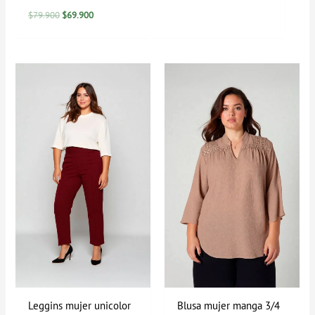
$
79.900
$
69.900
Rango
de
precios:
desde
$69.900
hasta
$89.900
Leggins mujer unicolor
Blusa mujer manga 3/4