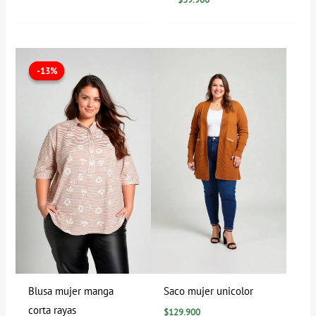
El
El
precio
precio
-13%
-13%
original
actual
era:
es:
$79.900.
$69.900.
Blusa mujer manga
Saco mujer unicolor
corta rayas
$
129.900