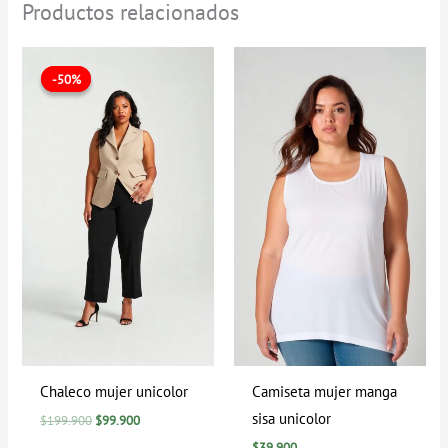
Productos relacionados
El
El
precio
precio
-50%
-50%
original
actual
era:
es:
$199.900.
$99.900.
Chaleco mujer unicolor
Camiseta mujer manga
sisa unicolor
$
199.900
$
99.900
$
39.900