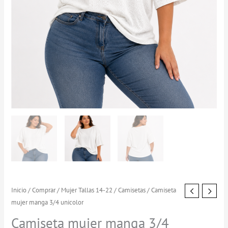
Camiseta
Inicio
/
Comprar
/
Mujer Tallas 14-22
/
Camisetas
/ Camiseta
mujer manga 3/4 unicolor
mujer
manga
Camiseta mujer manga 3/4