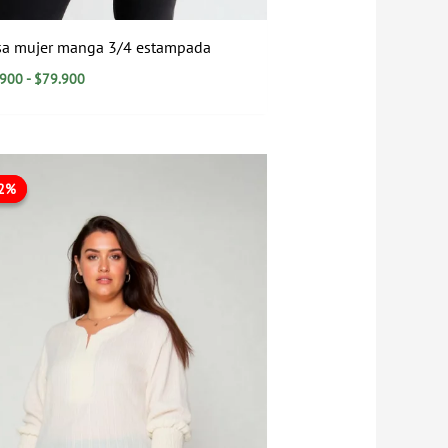
sa mujer manga 3/4 estampada
.900
-
$
79.900
El
El
precio
precio
22%
22%
original
actual
era:
es:
$89.900.
$69.900.