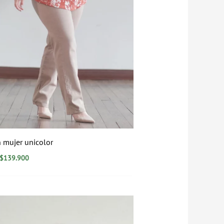
 mujer unicolor
$
139.900
Rango
de
precios: