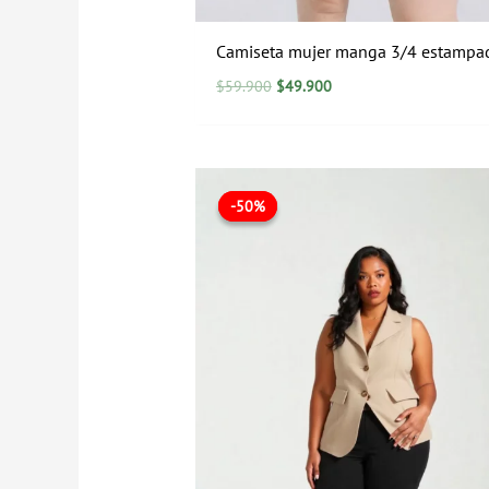
Camiseta mujer manga 3/4 estampa
$
59.900
$
49.900
El
El
precio
precio
-50%
-50%
original
actual
era:
es:
$199.900.
$99.900.