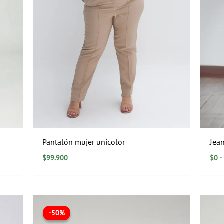
Pantalón mujer unicolor
Jean
$
99.900
$
0
-
El
El
precio
precio
-50%
-50%
original
actual