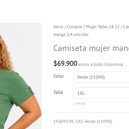
Camiseta
Inicio
/
Comprar
/
Mujer Tallas 14-22
/
Ca
manga 3/4 unicolor
mujer
manga
Camiseta mujer mang
3/4
unicolor
$
69.900
envío a todo Colombia
cantidad
Color
Talla
LIMPIAR
1F609196-1XL-Verde (11090)