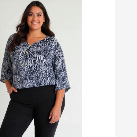
desde
$59.900
hasta
$79.900