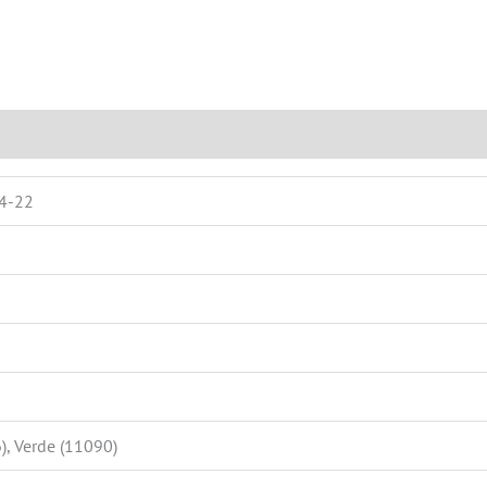
0)
14-22
), Verde (11090)