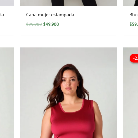
da
Capa mujer estampada
Blu
$
99.900
$
49.900
$
59
-
-