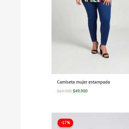
Camiseta mujer estampada
$
69.900
$
49.900
El
El
precio
precio
-17%
-17%
original
actual