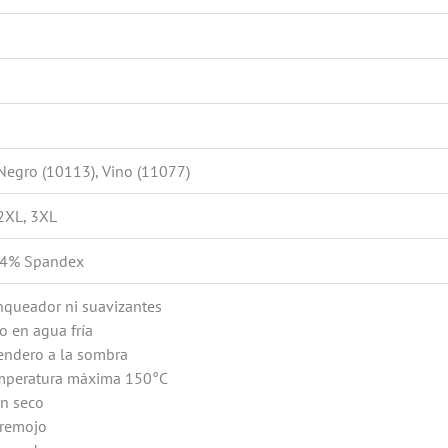
 Negro (10113), Vino (11077)
 2XL, 3XL
r 4% Spandex
nqueador ni suavizantes
o en agua fría
endero a la sombra
emperatura máxima 150°C
en seco
 remojo