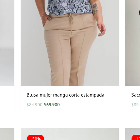
Blusa mujer manga corta estampada
Sac
$
84.900
$
69.900
$
89
El
El
precio
precio
-50%
-50%
-
-