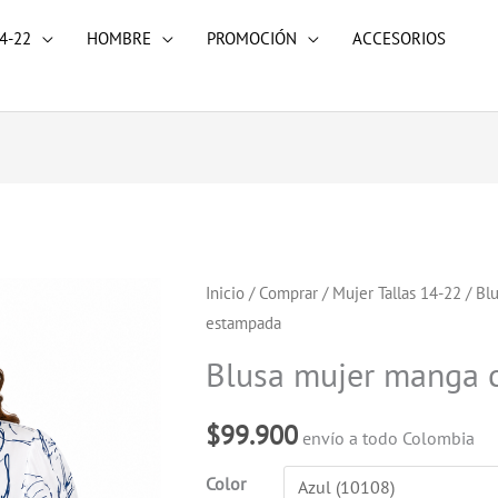
4-22
HOMBRE
PROMOCIÓN
ACCESORIOS
Blusa
Inicio
/
Comprar
/
Mujer Tallas 14-22
/
Blu
estampada
mujer
manga
Blusa mujer manga 
corta
estampada
$
99.900
envío a todo Colombia
cantidad
Color