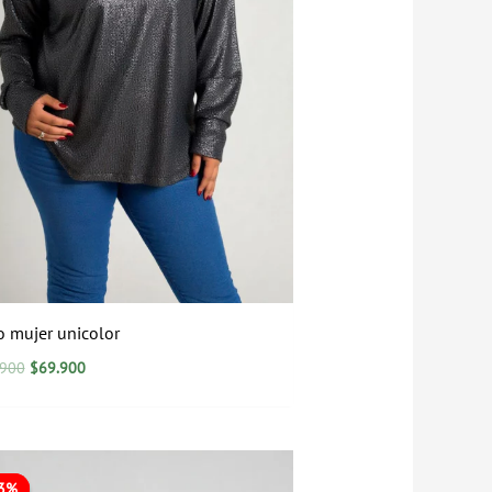
o mujer unicolor
.900
$
69.900
El
El
precio
precio
13%
13%