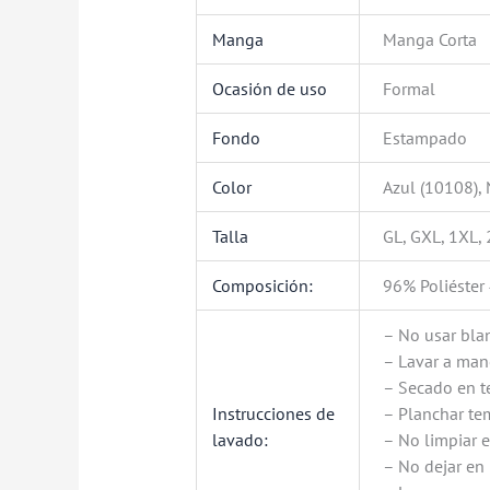
Manga
Manga Corta
Ocasión de uso
Formal
Fondo
Estampado
Color
Azul (10108),
Talla
GL, GXL, 1XL,
Composición:
96% Poliéste
– No usar bla
– Lavar a man
– Secado en t
Instrucciones de
– Planchar t
lavado:
– No limpiar 
– No dejar en